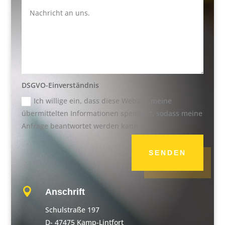
DSGVO-Einverständnis
Ich willige ein, dass diese Website meine
übermittelten Informationen speichert, sodass meine
Anfrage beantwortet werden kann.
SENDEN

Anschrift
Schulstraße 197
D- 47475 Kamp-Lintfort